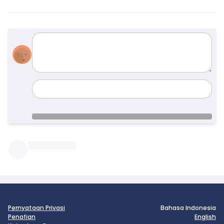
comments
name
Pernyataan Privasi
Bahasa Indonesia
Penafian
English