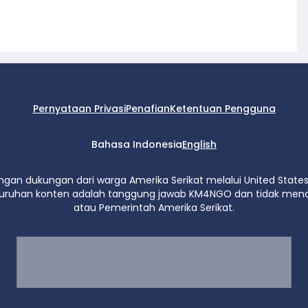
Pernyataan Privasi
Penafian
Ketentuan Pengguna
Bahasa Indonesia
English
ngan dukungan dari warga Amerika Serikat melalui United States
luruhan konten adalah tanggung jawab KM4NGO dan tidak me
atau Pemerintah Amerika Serikat.