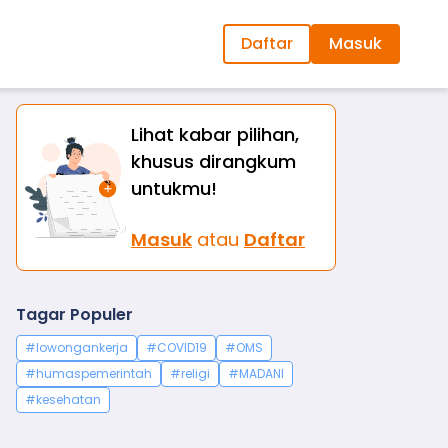
Daftar
Masuk
Lihat kabar pilihan,
khusus dirangkum
untukmu!
Masuk
atau
Daftar
Tagar Populer
#lowongankerja
#COVID19
#OMS
#humaspemerintah
#religi
#MADANI
#kesehatan